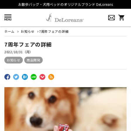
お散歩バッグ・犬用ベッドのオリジナルブランド DeLoreans
shopping_cart
ホーム
お知らせ
7周年フェアの詳細
7周年フェアの詳細
2022/10/31（月）
お知らせ
商品開発