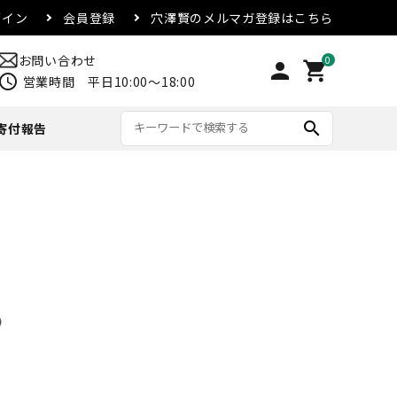
グイン
会員登録
穴澤賢のメルマガ登録はこちら
お問い合わせ
0
person
shopping_cart
chedule
営業時間 平日10:00～18:00
search
寄付報告
リード・首輪
アウター
マグカップ
配送方法・送料について
合
その他