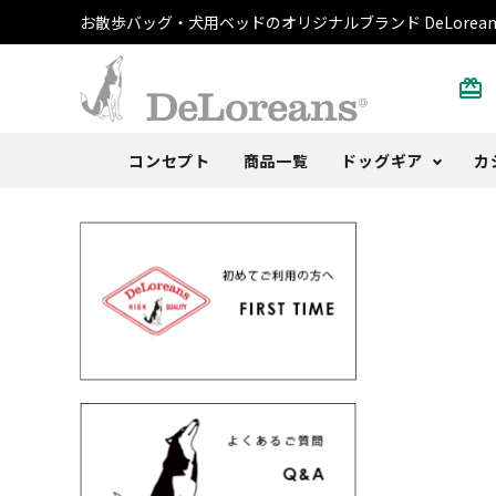
お散歩バッグ・犬用ベッドのオリジナルブランド DeLorean
card_giftcard
コンセプト
商品一覧
ドッグギア
カ
散歩バッグ
トートバッグ・ポーチ
書籍
ご注文方法
DeLoblog
犬用ベ
Tシャ
おまけ
よくあ
Anoth
うんち袋
ストール
カレンダー
取扱店
うちの
キャッ
その他
レビュ