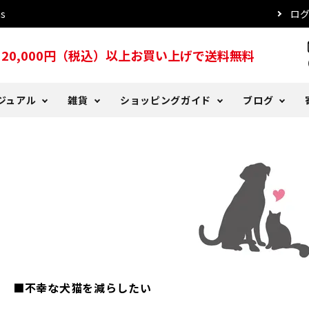
s
ロ
20,000円（税込）以上お買い上げで送料無料
s
ジュアル
雑貨
ショッピングガイド
ブログ
ッド
ツ
る質問
er Days
犬用レインコート
トレーナー・パーカー
DeLorenyans
お支払い方法について
DeLoblog バックナンバー
こタオル
プ・ハット
ー
おやつ
傘
注文確認メールが届かない場
■不幸な犬猫を減らしたい