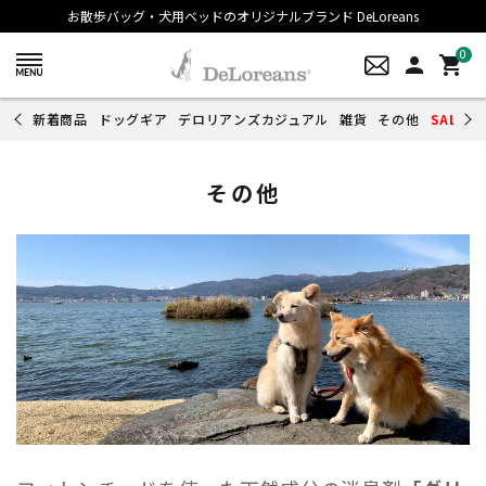
お散歩バッグ・犬用ベッドのオリジナルブランド DeLoreans
0
person
shopping_cart
新着商品
ドッグギア
デロリアンズカジュアル
雑貨
その他
SALE
その他