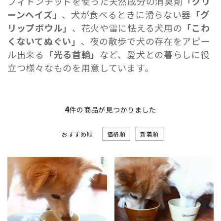
フィトンチッドを使った天然成分の消臭剤
「グリ
ーンヘイズ」
、犬が食べるときに滑らない器
「グ
リップボウル」
、花火や雷に怯える犬用の
「こわ
くないてぬぐい」
、夜の散歩で犬の存在をアピー
ル出来る
「光る首輪」
など、愛犬との暮らしに役
立つ様々なものを用意しています。
4
件の商品が見つかりました
おすすめ順
価格順
新着順