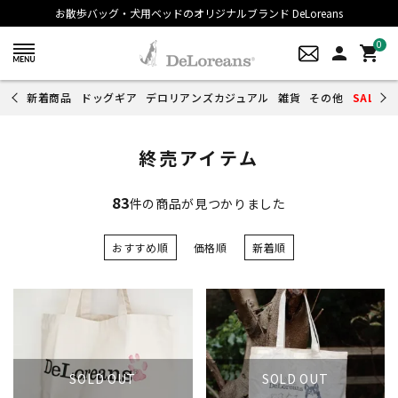
お散歩バッグ・犬用ベッドのオリジナルブランド DeLoreans
0
person
shopping_cart
新着商品
ドッグギア
デロリアンズカジュアル
雑貨
その他
SALE
終売アイテム
83
件の商品が見つかりました
おすすめ順
価格順
新着順
SOLD OUT
SOLD OUT