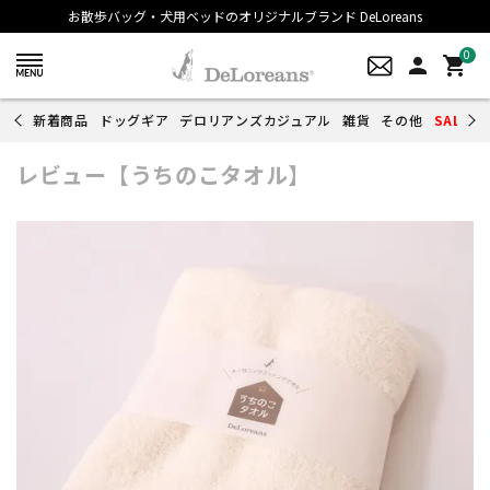
お散歩バッグ・犬用ベッドのオリジナルブランド DeLoreans
0
person
shopping_cart
新着商品
ドッグギア
デロリアンズカジュアル
雑貨
その他
SALE
レビュー【うちのこタオル】