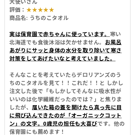
犬使いさん
評価：
★★★★★
商品名:
うちのこタオル
実は保育園で赤ちゃんに使っています。
寒い
北海道でも食後沐浴は欠かせません。
お風呂
あがりにサッと身体の水分を取り除いて寒さ
対策をしてあげたいなと考えていました。
そんなことを考えていたらデロリアンズのう
ちのこタオルを見て！！これだ！！と しかし
注文した後で「もしかしてそんなに吸水性が
いいのは化学繊維だったのでは？」と焦りま
したが、
届いた箱の蓋を開けたら真っ先に目
に飛び込んできたのが「オーガニックコット
ン」の文字。0歳児の担任も大喜び
です。他の
保育園にも薦めます！