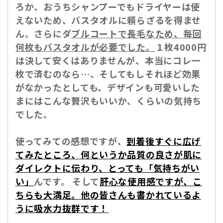
ろか、おうちシャンプーでもドライヤーは使
えないため、バスタオルに頼らざるを得ませ
ん。さらにダ
ブルコートで長毛なため、毎回
何枚もバスタオルが必要でした。
１枚4000円
は決して安くはありませんが、本当にコレ一
枚で済むのなら…、そしてもしそれほど効果
がなかったとしても、デザインも可愛いした
まにはこんな贅沢もいいか、くらいの気持ち
でした。
使ってみての感想ですが、
到着後すぐに広げ
てみたところ、何というか品質の良さが肌に
ダイレクトに伝わり、とっても「気持ちがい
い」
んです。 そして
肝心な使用感ですが、こ
ちらも大満足。他の皆さんも書かれているよ
うに吸水力抜群です！