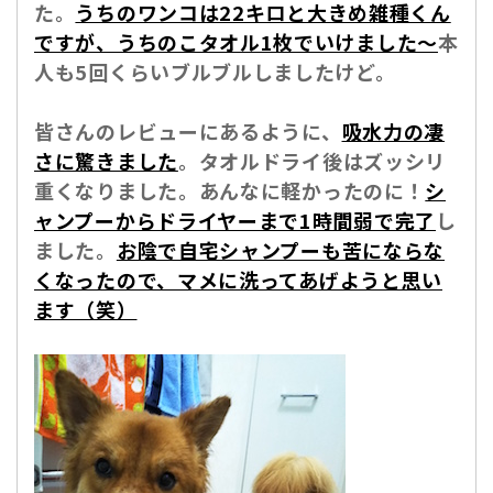
た。
うちのワンコは22キロと大きめ雑種くん
ですが、うちのこタオル1枚でいけました～
本
人も5回くらいブルブルしましたけど。
皆さんのレビューにあるように、
吸水力の凄
さに驚きました
。タオルドライ後はズッシリ
重くなりました。あんなに軽かったのに！
シ
ャンプーからドライヤーまで1時間弱で完了
し
ました。
お陰で自宅シャンプーも苦にならな
くなったので、マメに洗ってあげようと思い
ます（笑）