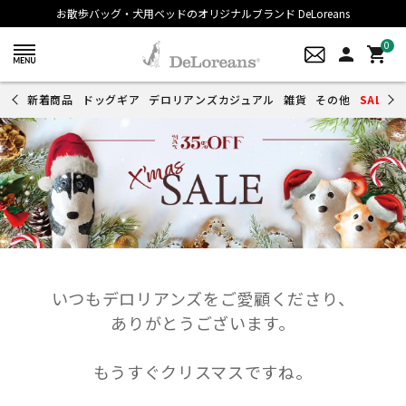
お散歩バッグ・犬用ベッドのオリジナルブランド DeLoreans
0
person
shopping_cart
新着商品
ドッグギア
デロリアンズカジュアル
雑貨
その他
SALE
いつもデロリアンズをご愛顧くださり、
ありがとうございます。
もうすぐクリスマスですね。