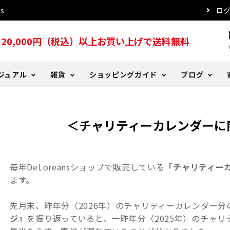
s
ロ
20,000円（税込）以上お買い上げで送料無料
s
ジュアル
雑貨
ショッピングガイド
ブログ
ッド
ツ
る質問
er Days
犬用レインコート
トレーナー・パーカー
DeLorenyans
お支払い方法について
DeLoblog バックナンバー
＜チャリティーカレンダーに
こタオル
プ・ハット
ー
おやつ
傘
注文確認メールが届かない場
毎年DeLoreansショップで販売している
「チャリティー
ます。
先月末、昨年分（2026年）のチャリティーカレンダー分
ジ』
を振り返っていると、一昨年分（2025年）のチャ