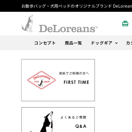
お散歩バッグ・犬用ベッドのオリジナルブランド DeLorean
card_giftcard
コンセプト
商品一覧
ドッグギア
カ
散歩バッグ
トートバッグ・ポーチ
書籍
ご注文方法
DeLoblog
犬用ベ
Tシャ
おまけ
よくあ
Anoth
うんち袋
ストール
カレンダー
取扱店
うちの
キャッ
その他
レビュ