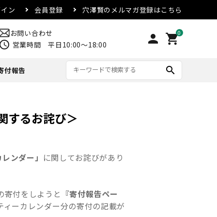
グイン
会員登録
穴澤賢のメルマガ登録はこちら
お問い合わせ
0
person
shopping_cart
chedule
営業時間 平日10:00～18:00
search
寄付報告
リード・首輪
アウター
マグカップ
配送方法・送料について
関するお詫び＞
合
その他
カレンダー」
に関してお詫びがあり
の寄付をしようと
『寄付報告ペー
リティーカレンダー分の寄付の記載が