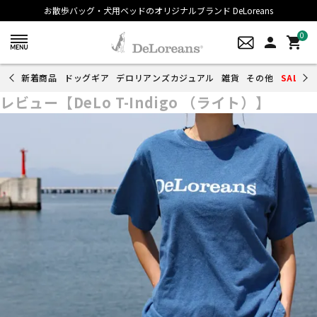
お散歩バッグ・犬用ベッドのオリジナルブランド DeLoreans
0
person
shopping_cart
新着商品
ドッグギア
デロリアンズカジュアル
雑貨
その他
SALE
レビュー【DeLo T-Indigo （ライト）】