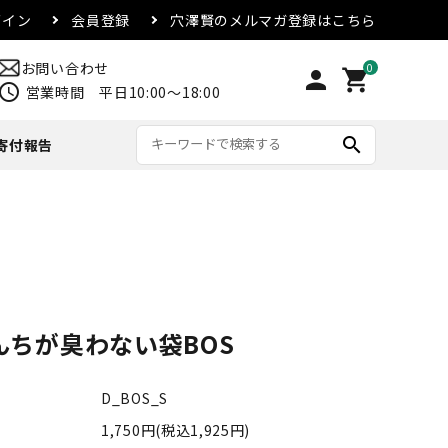
グイン
会員登録
穴澤賢のメルマガ登録はこちら
お問い合わせ
0
person
shopping_cart
chedule
営業時間 平日10:00～18:00
search
寄付報告
リード・首輪
アウター
マグカップ
配送方法・送料について
合
その他
んちが臭わない袋BOS
D_BOS_S
1,750円(税込1,925円)