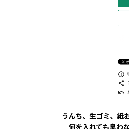
error_outline
share
undo
うんち、生ゴミ、紙
何を入れても臭わ