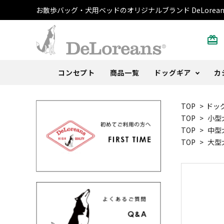
お散歩バッグ・犬用ベッドのオリジナルブランド DeLorean
card_giftcard
コンセプト
商品一覧
ドッグギア
カ
TOP
>
ドッ
散歩バッグ
トートバッグ・ポーチ
書籍
ご注文方法
DeLoblog
犬用ベ
Tシャ
おまけ
よくあ
Anoth
TOP
>
小型
TOP
>
中型
うんち袋
ストール
カレンダー
取扱店
うちの
キャッ
その他
レビュ
TOP
>
大型