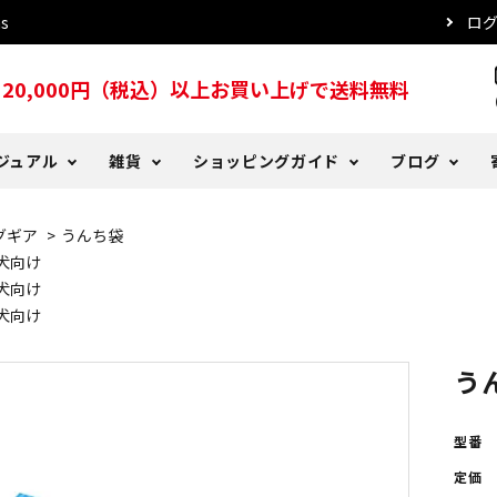
s
ロ
20,000円（税込）以上お買い上げで送料無料
s
ジュアル
雑貨
ショッピングガイド
ブログ
グギア
>
うんち袋
ッド
ツ
る質問
er Days
犬用レインコート
トレーナー・パーカー
DeLorenyans
お支払い方法について
DeLoblog バックナンバー
犬向け
犬向け
こタオル
プ・ハット
ー
おやつ
傘
注文確認メールが届かない場
犬向け
う
型番
定価