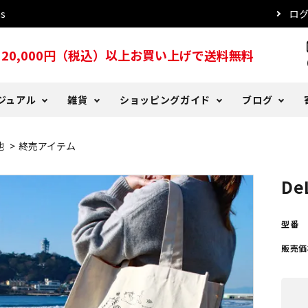
s
ロ
20,000円（税込）以上お買い上げで送料無料
s
ジュアル
雑貨
ショッピングガイド
ブログ
他
>
終売アイテム
ッド
ツ
る質問
er Days
犬用レインコート
トレーナー・パーカー
DeLorenyans
お支払い方法について
DeLoblog バックナンバー
De
こタオル
プ・ハット
ー
おやつ
傘
注文確認メールが届かない場
型番
販売価