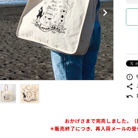
error_outline
share
undo
おかげさまで完売しました。（
＊販売終了につき、再入荷メールの受