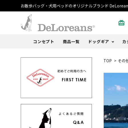
お散歩バッグ・犬用ベッドのオリジナルブランド DeLorean
card_giftcard
コンセプト
商品一覧
ドッグギア
カ
TOP
>
その
散歩バッグ
トートバッグ・ポーチ
書籍
ご注文方法
DeLoblog
犬用ベ
Tシャ
おまけ
よくあ
Anoth
うんち袋
ストール
カレンダー
取扱店
うちの
キャッ
その他
レビュ