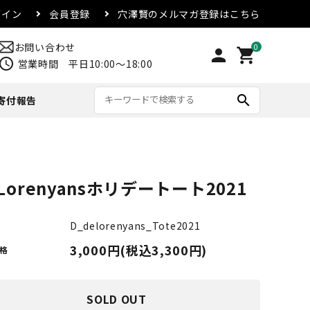
グイン
会員登録
穴澤賢のメルマガ登録はこちら
お問い合わせ
0
person
shopping_cart
chedule
営業時間 平日10:00～18:00
search
寄付報告
リード・首輪
アウター
マグカップ
配送方法・送料について
Lorenyansホリデートート2021
合
その他
D_delorenyans_Tote2021
3,000円(税込3,300円)
格
SOLD OUT