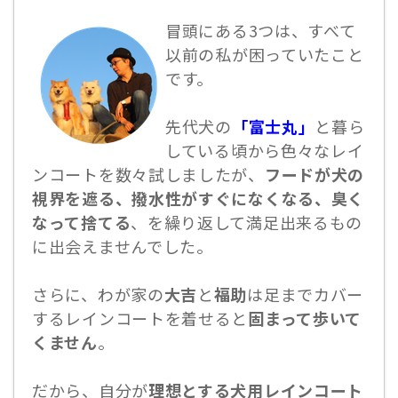
冒頭にある3つは、すべて
以前の私が困っていたこと
です。
先代犬の
「富士丸」
と暮ら
している頃から色々なレイ
ンコートを数々試しましたが、
フードが犬の
視界を遮る、撥水性がすぐになくなる、臭く
なって捨てる
、を繰り返して満足出来るもの
に出会えませんでした。
さらに、わが家の
大吉
と
福助
は足までカバー
するレインコートを着せると
固まって歩いて
くません
。
だから、自分が
理想とする犬用レインコート