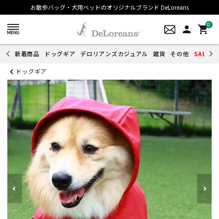
お散歩バッグ・犬用ベッドのオリジナルブランド DeLoreans
0
person
shopping_cart
新着商品
ドッグギア
デロリアンズカジュアル
雑貨
その他
SALE
ドッグギア