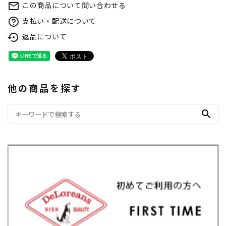
この商品について問い合わせる
mail_outline
支払い・配送について
help_outline
返品について
settings_backup_restore
他の商品を探す
search