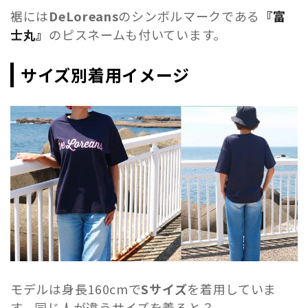
裾には
DeLoreans
のシンボルマークである
『富
士丸』
のピスネームも付いています。
サイズ別着用イメージ
モデルは身長160cmで
Sサイズ
を着用していま
す。同じ人が違うサイズを着ると？