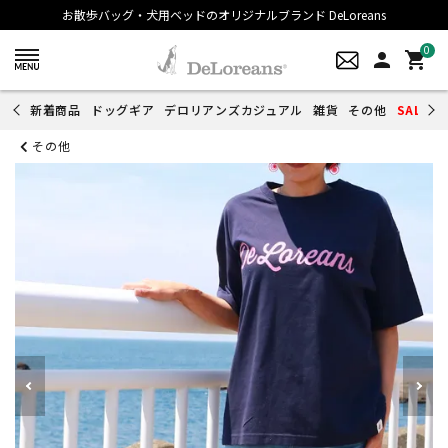
お散歩バッグ・犬用ベッドのオリジナルブランド DeLoreans
0
person
shopping_cart
新着商品
ドッグギア
デロリアンズカジュアル
雑貨
その他
SALE
その他