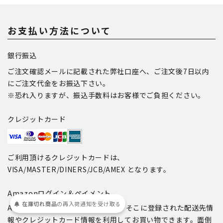
お支払い方法について
銀行振込
ご注文確認メールに記載された弊社口座へ、ご注文後7日以内
にご注文代金をお振込下さい。
※恐れ入りますが、振込手数料はお客様でご負担ください。
クレジットカード
ご利用頂けるクレジットカードは、
VISA/MASTER/DINERS/JCB/AMEX となります。
Amazonログイン＆ペイメント
在庫切れ商品
の
再入荷
通知を
受け取る
Amazonアカウントをお持ちなら、そこに登録された配送先情
報やクレジットカード情報を利用してお買い物できます。面倒