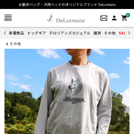
お散歩バッグ・犬用ベッドのオリジナルブランド DeLoreans
0
person
shopping_cart
新着商品
ドッグギア
デロリアンズカジュアル
雑貨
その他
SALE
その他