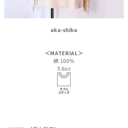
aka-shiba
＜MATERIAL＞
綿 100％
5.6oz