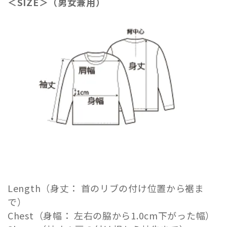
＜SIZE＞（男女兼用）
Length（身丈： 首のリブの付け位置から裾ま
で）
Chest（身幅： 左右の脇から1.0cm下がった幅）