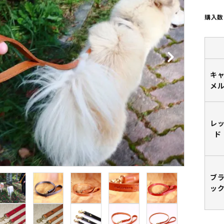
購入数
キ
メ
レ
ド
ブ
ッ