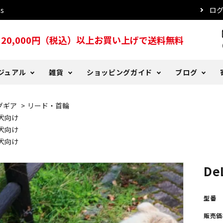
s
ロ
20,000円（税込）以上お買い上げで送料無料
s
ジュアル
雑貨
ショッピングガイド
ブログ
グギア
>
リード・首輪
ッド
ツ
る質問
er Days
犬用レインコート
トレーナー・パーカー
DeLorenyans
お支払い方法について
DeLoblog バックナンバー
犬向け
犬向け
こタオル
プ・ハット
ー
おやつ
傘
注文確認メールが届かない場
犬向け
D
型番
販売価