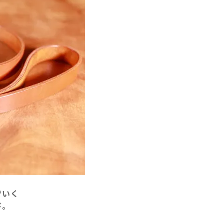
でいく
ド。