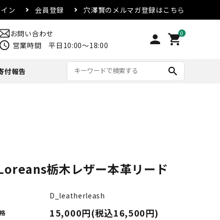
グイン
会員登録
穴澤賢のメルマガ登録はこちら
お問い合わせ
0
person
shopping_cart
chedule
営業時間 平日10:00～18:00
search
寄付報告
リード・首輪
アウター
マグカップ
配送方法・送料について
合
その他
eLoreans栃木レザー本革リード
D_leatherleash
15,000円(税込16,500円)
格