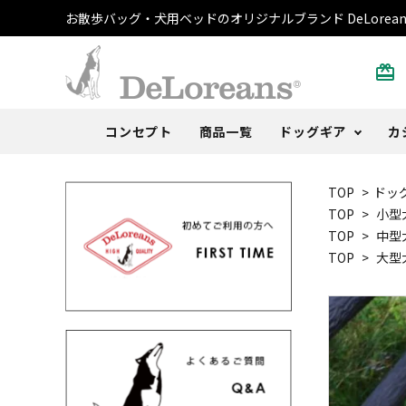
お散歩バッグ・犬用ベッドのオリジナルブランド DeLorean
card_giftcard
コンセプト
商品一覧
ドッグギア
カ
TOP
>
ドッ
散歩バッグ
トートバッグ・ポーチ
書籍
ご注文方法
DeLoblog
犬用ベ
Tシャ
おまけ
よくあ
Anoth
TOP
>
小型
TOP
>
中型
うんち袋
ストール
カレンダー
取扱店
うちの
キャッ
その他
レビュ
TOP
>
大型