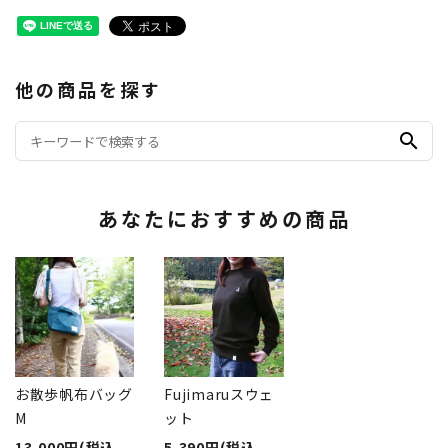
他の商品を探す
search
あなたにおすすめの商品
お散歩帆布バッグ
Fujimaruスウェ
M
ット
13,000円(税込
5,390円(税込