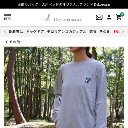
お散歩バッグ・犬用ベッドのオリジナルブランド DeLoreans
0
person
shopping_cart
新着商品
ドッグギア
デロリアンズカジュアル
雑貨
その他
SALE
その他