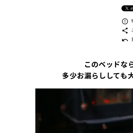
error_outline
share
undo
このベッドな
多少お漏らししても