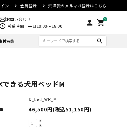
グイン
会員登録
穴澤賢のメルマガ登録はこちら
お問い合わせ
0
person
shopping_cart
chedule
営業時間 平日10:00～18:00
search
寄付報告
リード・首輪
アウター
マグカップ
配送方法・送料について
合
その他
水できる犬用ベッドM
D_bed_WR_M
46,500円(税込51,150円)
格