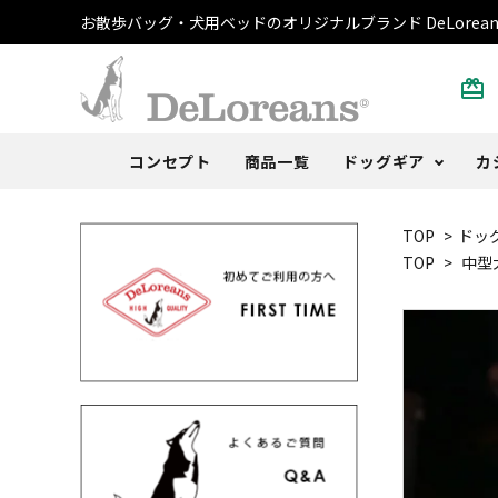
お散歩バッグ・犬用ベッドのオリジナルブランド DeLorean
card_giftcard
コンセプト
商品一覧
ドッグギア
カ
TOP
>
ドッ
散歩バッグ
トートバッグ・ポーチ
書籍
ご注文方法
DeLoblog
犬用ベ
Tシャ
おまけ
よくあ
Anoth
TOP
>
中型
うんち袋
ストール
カレンダー
取扱店
うちの
キャッ
その他
レビュ