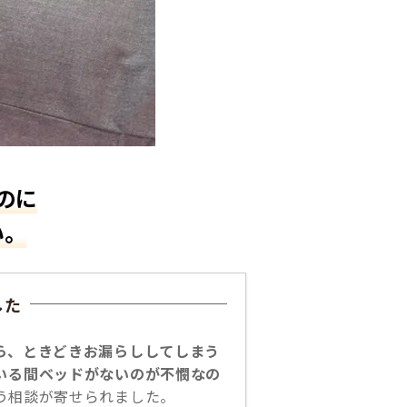
のに
い。
した
ら、ときどきお漏らししてしまう
いる間ベッドがないのが不憫なの
う相談が寄せられました。