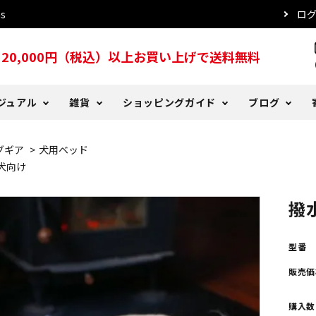
s
ロ
20,000円（税込）以上お買い上げで送料無料
s
ジュアル
雑貨
ショッピングガイド
ブログ
グギア
>
犬用ベッド
ッド
ツ
る質問
er Days
犬用レインコート
トレーナー・パーカー
DeLorenyans
お支払い方法について
DeLoblog バックナンバー
犬向け
こタオル
プ・ハット
ー
おやつ
傘
注文確認メールが届かない場
撥
型番
販売価
購入数