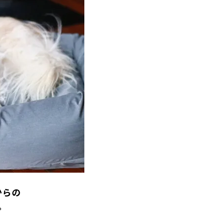
からの
。