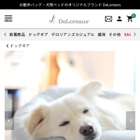
お散歩バッグ・犬用ベッドのオリジナルブランド DeLoreans
0
person
shopping_cart
新着商品
ドッグギア
デロリアンズカジュアル
雑貨
その他
SALE
ドッグギア