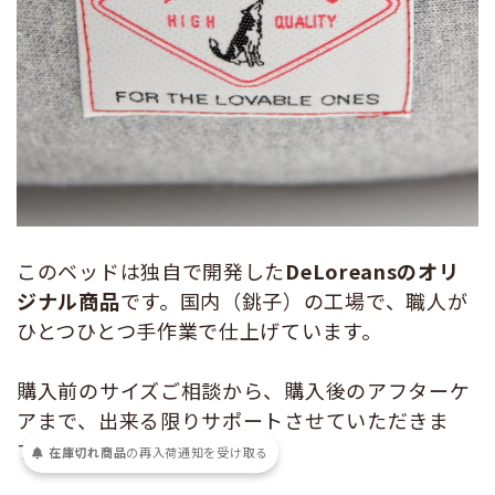
このベッドは独自で開発した
DeLoreansのオリ
ジナル商品
です。国内（銚子）の工場で、職人が
ひとつひとつ手作業で仕上げています。
購入前のサイズご相談から、購入後のアフターケ
アまで、出来る限りサポートさせていただきま
す。
在庫切れ商品
の
再入荷
通知を
受け取る