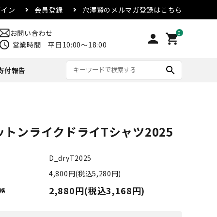
グイン
会員登録
穴澤賢のメルマガ登録はこちら
お問い合わせ
0
person
shopping_cart
chedule
営業時間 平日10:00～18:00
search
寄付報告
リード・首輪
アウター
マグカップ
配送方法・送料について
ットンライクドライTシャツ2025
合
その他
D_dryT2025
4,800円(税込5,280円)
2,880円(税込3,168円)
格