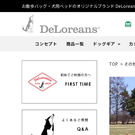
お散歩バッグ・犬用ベッドのオリジナルブランド DeLorean
card_giftcard
コンセプト
商品一覧
ドッグギア
カ
TOP
>
その
散歩バッグ
トートバッグ・ポーチ
書籍
ご注文方法
DeLoblog
犬用ベ
Tシャ
おまけ
よくあ
Anoth
うんち袋
ストール
カレンダー
取扱店
うちの
キャッ
その他
レビュ