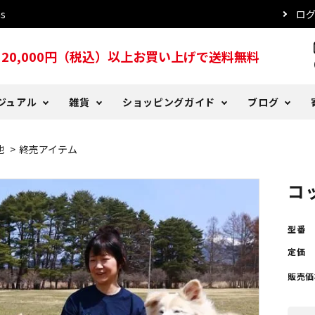
s
ロ
20,000円（税込）以上お買い上げで送料無料
s
ジュアル
雑貨
ショッピングガイド
ブログ
他
>
終売アイテム
ッド
ツ
る質問
er Days
犬用レインコート
トレーナー・パーカー
DeLorenyans
お支払い方法について
DeLoblog バックナンバー
コ
こタオル
プ・ハット
ー
おやつ
傘
注文確認メールが届かない場
型番
定価
販売価