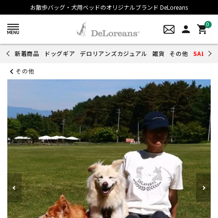
お散歩バッグ・犬用ベッドのオリジナルブランド DeLoreans
0
person
shopping_cart
新着商品
ドッグギア
デロリアンズカジュアル
雑貨
その他
SALE
その他