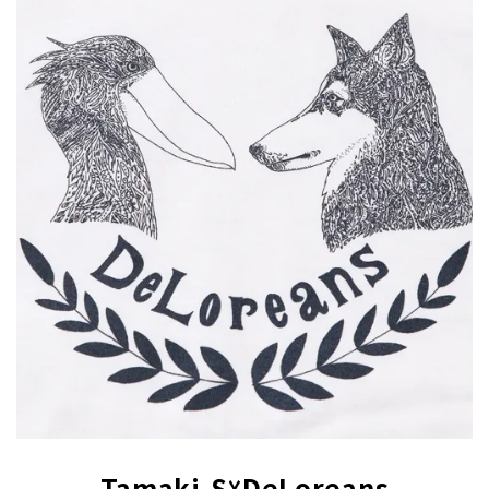
Tamaki.S☓DeLoreans