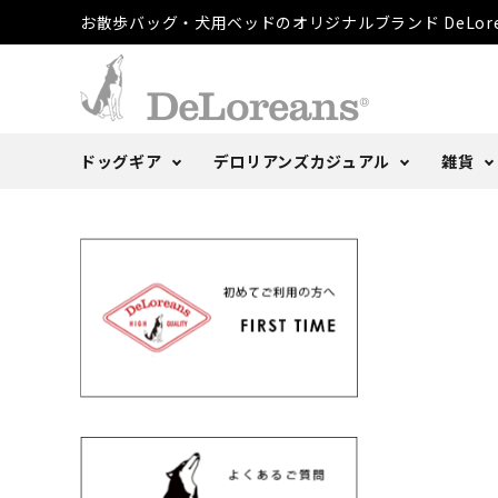
お散歩バッグ・犬用ベッドのオリジナルブランド DeLore
ドッグギア
デロリアンズカジュアル
雑貨
散歩バッグ
トートバッグ
文庫本カバー
ご注文方法
DeLoblog
犬用ベ
Tシャ
ポーチ
よくあ
Anoth
タオル
キャップ・ハット
DeLorenyans
取扱店
その他
マグカ
レビュ