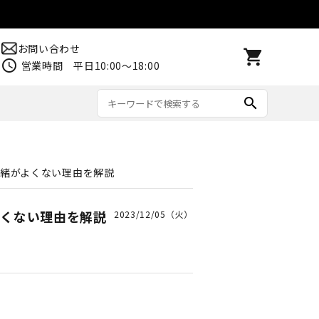
お問い合わせ
shopping_cart
schedule
営業時間 平日10:00～18:00
search
防臭グッズ
ストール
ステッカー
配送方法・送料について
緒がよくない理由を解説
よくない理由を解説
2023/12/05（火）