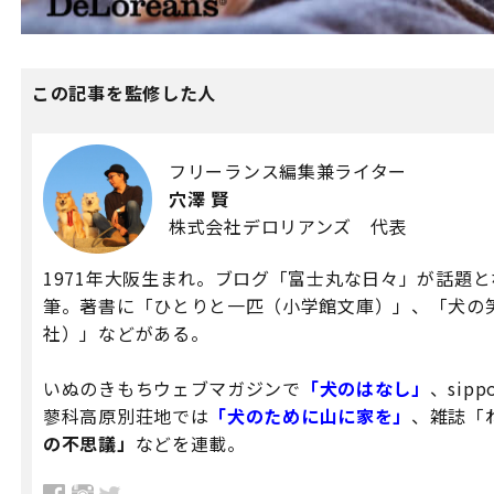
この記事を監修した人
フリーランス編集兼ライター
穴澤 賢
株式会社デロリアンズ 代表
1971年大阪生まれ。ブログ「富士丸な日々」が話題
筆。著書に「ひとりと一匹（小学館文庫）」、「犬の
社）」などがある。
いぬのきもちウェブマガジンで
「犬のはなし」
、sipp
蓼科高原別荘地では
「犬のために山に家を」
、雑誌「
の不思議」
などを連載。