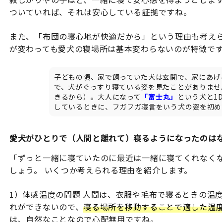
ついていれば、それは安心している証拠ですね。
また、「布団の寝心地が快適だから」という理由も考え
が変わっても愛犬の寝場所は基本変わらないのが特徴で
子どもの頃、家で飼っていた犬は玄関で、家にあげ
で、犬がぐっすり寝ている姿を見たことがありませ
きるから）。大人になって
「富士丸」
という犬と1
しているときに、フガフガ寝言をいう犬の姿を初め
愛犬がひとりで（人間と離れて）寝るようになったのは
「ずっと一緒に寝ていたのに最近は一緒に寝てくれなく
しょう。 いくつか考えられる理由を紹介します。
1）体感温度の問題 人間は、衣服や毛布で寝るときの温
れができないので、
寝る場所を移動することで適した温
は、自然なことなので心配無用ですね。