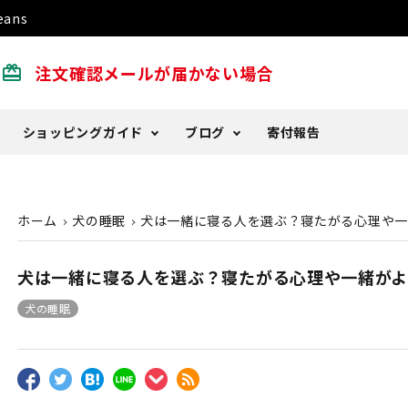
ans
注文確認メールが届かない場合
card_giftcard
ショッピングガイド
ブログ
寄付報告
ッド
ツ
る質問
er Days
犬用レインコート
パーカー
書籍
お支払い方法について
DeLoblog バックナンバー
ホーム
犬の睡眠
犬は一緒に寝る人を選ぶ？寝たがる心理や一
ップ
ー
カレンダー
犬は一緒に寝る人を選ぶ？寝たがる心理や一緒が
犬の睡眠