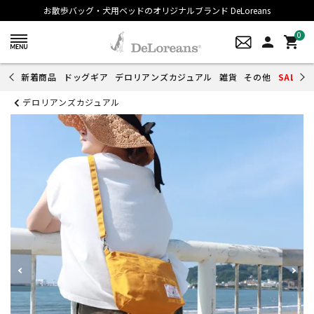
お散歩バッグ・犬用ベッドのオリジナルブランド DeLoreans
0
person
shopping_cart
新着商品
ドッグギア
デロリアンズカジュアル
雑貨
その他
SALE
デロリアンズカジュアル