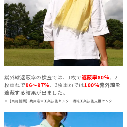
紫外線遮蔽率の検査では、1枚で
遮蔽率80％
、2
枚重ねで
96〜97％
、3枚重ねでは
100％
紫外線を
遮蔽する
結果が出ました。
※【実施機関】兵庫県立工業技術センター繊維工業技術支援センター