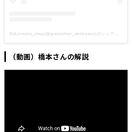
D
eLoreans_shop(@greatsilver_deloreans)がシェアした投稿
（動画）橋本さんの解説