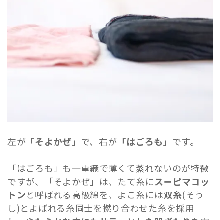
左が
「そよかぜ」
で、右が
「はごろも」
です。
「はごろも」も一重織で薄くて蒸れないのが特徴
ですが、「そよかぜ」は、たて糸に
スーピマコッ
トン
と呼ばれる高級綿を、よこ糸には
双糸
(そう
し)とよばれる糸同士を撚り合わせた糸を採用