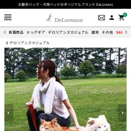
お散歩バッグ・犬用ベッドのオリジナルブランド DeLoreans
0
person
shopping_cart
新着商品
ドッグギア
デロリアンズカジュアル
雑貨
その他
SALE
デロリアンズカジュアル