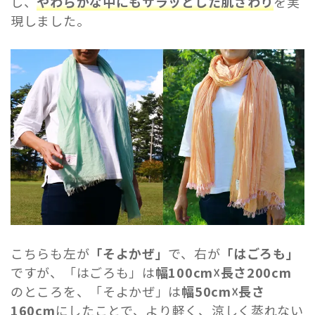
し、
やわらかな中にもサラッとした肌ざわり
を実
現しました。
こちらも左が
「そよかぜ」
で、右が
「はごろも」
ですが、「はごろも」は
幅100cm☓長さ200cm
のところを、「そよかぜ」は
幅50cm☓長さ
160cm
にしたことで、より軽く、涼しく蒸れない