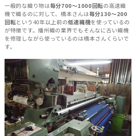
一般的な織り物は
毎分700～1000回転
の高速織
機で織るのに対して、橋本さんは
毎分130～200
回転
という40年以上前の
低速織機
を使っているの
が特徴です。播州織の業界でもそんなに古い織機
を修理しながら使っているのは橋本さんくらいで
す。