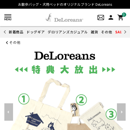
お散歩バッグ・犬用ベッドのオリジナルブランド DeLoreans
0
person
shopping_cart
新着商品
ドッグギア
デロリアンズカジュアル
雑貨
その他
SALE
その他