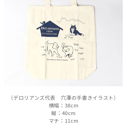
（デロリアンズ代表 穴澤の手書きイラスト）
横幅：38cm
縦：40cm
マチ：11cm