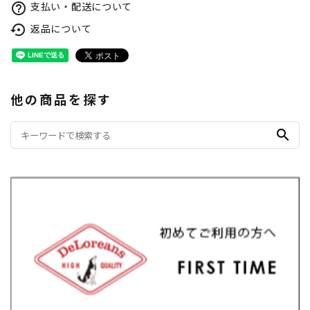
支払い・配送について
help_outline
返品について
settings_backup_restore
他の商品を探す
search