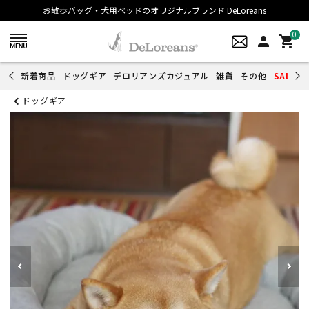
お散歩バッグ・犬用ベッドのオリジナルブランド DeLoreans
0
person
shopping_cart
新着商品
ドッグギア
デロリアンズカジュアル
雑貨
その他
SALE
ドッグギア