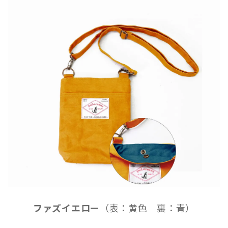
ファズイエロー
（表：黄色 裏：青）