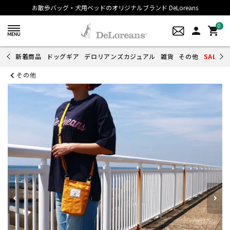
お散歩バッグ・犬用ベッドのオリジナルブランド DeLoreans
0
person
shopping_cart
新着商品
ドッグギア
デロリアンズカジュアル
雑貨
その他
SALE
その他